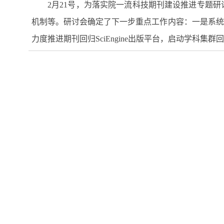
2月21号，为落实院一流科技期刊建设推进专题
机制等。
研讨会确定了
下一步
重点
工作
内容：
一是系统
力度
推进期刊回归
SciEngine
出版平台，启动学科集群回